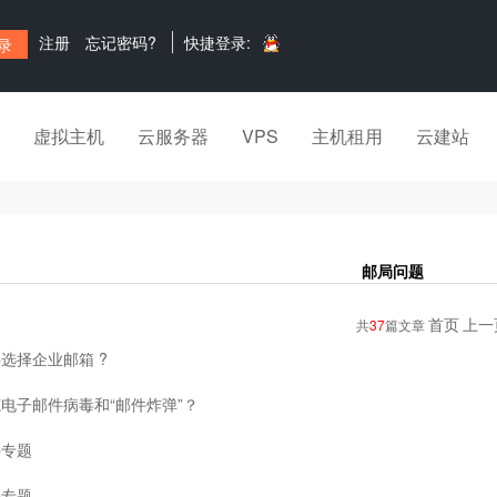
注册
忘记密码?
快捷登录:
虚拟主机
云服务器
VPS
主机租用
云建站
邮局问题
首页
上一
共
37
篇文章
选择企业邮箱 ?
电子邮件病毒和“邮件炸弹”？
件专题
件专题