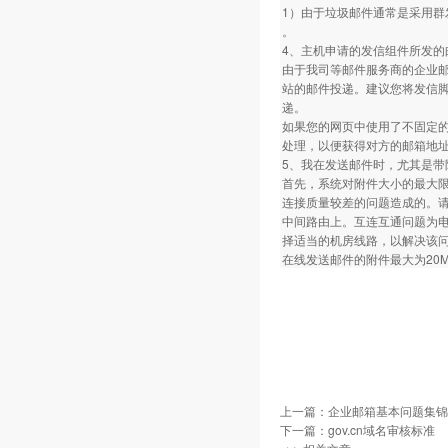
1）由于垃圾邮件通常是采用群
。
4、主机申请的发信组件所发的
由于我司等邮件服务商的企业
站的邮件投递。建议您将发信脚
递。
如果您的网页中使用了不固定的
处理，以便获得对方的邮箱地
5、我在发送邮件时，尤其是
首先，系统对附件大小的最大限
连接质量较差的问题造成的。请您在
中间路由上。互连互通问题为
择适当的机房线路，以解决该
在线发送邮件的附件最大为20M,
上一篇：
企业邮箱基本问题集锦
下一篇：
gov.cn域名审核标准