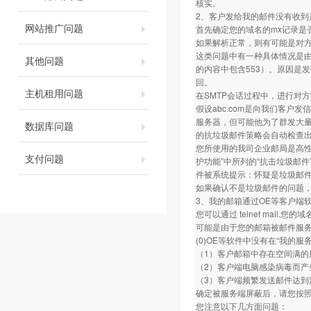
核实。
2、客户发给我的邮件没有收到
网站推广问题
首先确定您的域名的mx记录是
如果解析正常，则有可能是对
这类问题中有一种具体情况是
其他问题
的内容中包含553）。原因是
回。
主机租用问题
在SMTP会话过程中，进行对
假设abc.com是向我们客户发信
服务器，但可能他为了群发大量
数据库问题
的抗垃圾邮件策略会自动检查出
您所使用的我司企业邮局是高
支付问题
护功能”中所列的“抗击垃圾邮
件被系统提示：怀疑是垃圾邮件
如果确认不是垃圾邮件的问题
3、我的邮箱通过OE等客户端
您可以通过 telnet mai
可能是由于您的邮箱被邮件服
(0)OE等软件中没有在“我的
（1）客户邮箱中存在空间满
（2）客户端电脑感染病毒而产
（3）客户端频繁发送邮件达到
确定被服务端屏蔽后，请您按
您注意以下几方面问题：