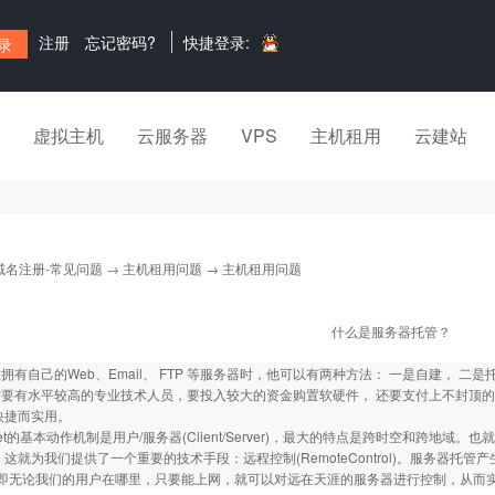
注册
忘记密码?
快捷登录:
虚拟主机
云服务器
VPS
主机租用
云建站
域名注册-常见问题
→
主机租用问题
→ 主机租用问题
什么是服务器托管？
拥有自己的Web、Email、 FTP 等服务器时，他可以有两种方法： 一是自建， 二是
有水平较高的专业技术人员，要投入较大的资金购置软硬件， 还要支付上不封顶的
快捷而实用。
net的基本动作机制是用户/服务器(Client/Server)，最大的特点是跨时空和跨
 这就为我们提供了一个重要的技术手段：远程控制(RemoteControl)。服务器托管产
。即无论我们的用户在哪里，只要能上网，就可以对远在天涯的服务器进行控制，从而