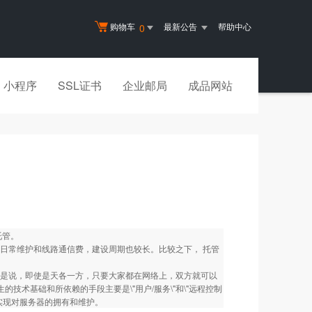
购物车
最新公告
帮助中心
0
小程序
SSL证书
企业邮局
成品网站
托管。
日常维护和线路通信费，建设周期也较长。比较之下， 托管
地域。也就是说，即使是天各一方，只要大家都在网络上，双方就可以
生的技术基础和所依赖的手段主要是\"用户/服务\"和\"远程控制
实现对服务器的拥有和维护。