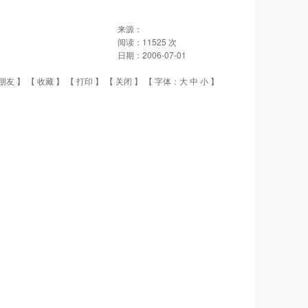
来源：
阅读：
11525
次
日期：
2006-07-01
朋友
】 【
收藏
】 【
打印
】 【
关闭
】 【 字体：
大
中
小
】