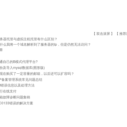
【 双击滚屏 】 【
推荐
务器托管与虚拟主机托管有什么区别？
什么我将一个域名解析到了服务器的Ip，但是仍然无法访问？
章
通自己的B模式代理平台?
份及导入mysql数据库(图形版)
现在购买了一定容量的邮箱，以后还可以扩容吗？
与IP备案管理系统常见问题总结
net错误信息以及处理方法
行在线支付
箱故障诊断问题集锦
0C0133错误的解决方案