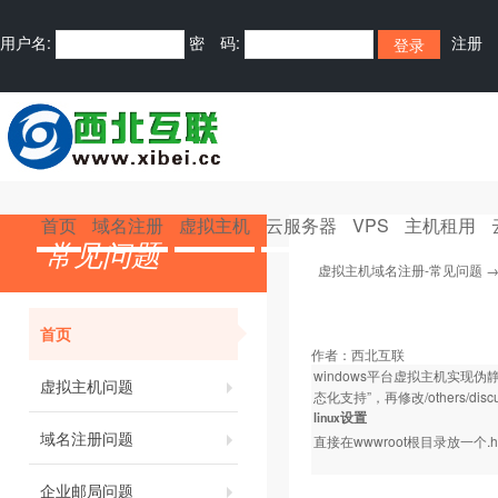
用户名:
密 码:
注册
首页
域名注册
虚拟主机
云服务器
VPS
主机租用
常见问题
虚拟主机域名注册-常见问题
首页
作者：
西北互联
windows平台虚拟主机实现伪静
虚拟主机问题
态化支持”，再修改/others/dis
设置
linux
域名注册问题
wwwroot
.
直接在
根目录放一个
企业邮局问题