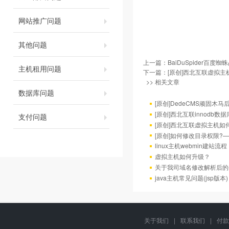
网站推广问题
其他问题
上一篇：
BaiDuSpider百度蜘
主机租用问题
下一篇：
[原创]西北互联虚拟主
>> 相关文章
数据库问题
[原创]DedeCMS顽固
[原创]西北互联innodb数
支付问题
[原创]西北互联虚拟主机如
[原创]如何修改目录权限?
linux主机webmin建站流程
虚拟主机如何升级？
关于我司域名修改解析后的
java主机常见问题(jsp版本)
关于我们
|
联系我们
|
付款