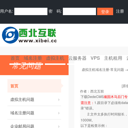
用户名:
密 码:
注册
首页
域名注册
虚拟主机
云服务器
VPS
主机租用
常见问题
虚拟主机域名注册-常见问题
首页
[原
作者：
西北互联
DedeCMS
下载
顽固木马后门专
虚拟主机问题
1.
data
需注意：
跟目录下必须有
录”错误。
域名注册问题
2.
文件太多执行时间较长，
1000M
。
企业邮局问题
以下是检查示例：