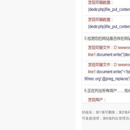
1
2
经核实：第
项可删除；第
项
6
可直接清理；第
项列出管理员