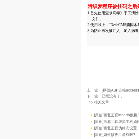
附织梦程序被挂码之后
1.
首先使用查杀病毒》手工清除
文件。
2.
使用以上（“DedeCMS顽
3.
为防止再次被注入、加入病毒
上一篇：
[原创]ASP连接acces
下一篇：已经没有了。
>> 相关文章
[原创]西北互联innodb数
[原创]西北互联虚拟主机如
[原创]西北互联伪静态设置
[原创]如何修改目录权限?