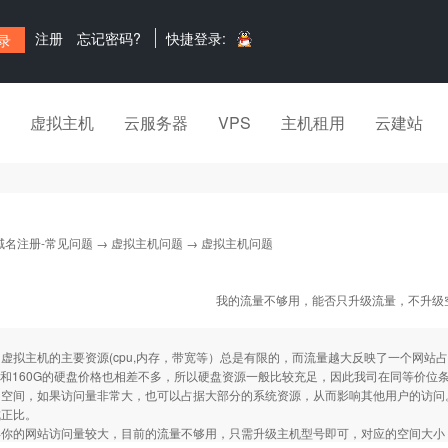
注册
忘记密码?
快捷登录:
虚拟主机
云服务器
VPS
主机租用
云建站
域名注册-常见问题
→
虚拟主机问题
→ 虚拟主机问题
我的流量不够用，能否只升级流量，不升级
虚拟主机的主要资源(cpu,内存，带宽等）总是有限的，而流量越大反映了一个网
盘和160G的硬盘价格也相差不多，所以硬盘资源一般比较充足，因此我司在同等价位
m的空间，如果访问量非常大，也可以占据大部分的系统资源，从而影响其他用户的访
成正比。
得你的网站访问量较大，目前的流量不够用，只需升级主机型号即可，对应的空间大小