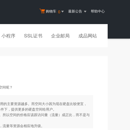
购物车
最新公告
帮助中心
0
小程序
SSL证书
企业邮局
成品网站
空间呢？
站占用的主要资源越多。而空间大小因为现在硬盘比较便宜，
条件下，提供更多的硬盘空间给用户。
问。所以空间的价格应该跟访问量（流量）成正比，而不是与
，流量等资源会相应地升级。