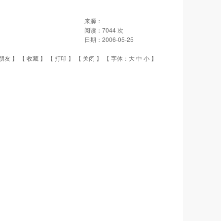
来源：
阅读：
7044
次
日期：
2006-05-25
朋友
】 【
收藏
】 【
打印
】 【
关闭
】 【 字体：
大
中
小
】