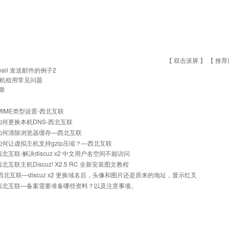
【 双击滚屏 】 【
推荐
mail 发送邮件的例子2
机租用常见问题
章
的MIME类型设置-西北互联
]如何更换本机DNS-西北互联
]如何清除浏览器缓存—西北互联
]如何让虚拟主机支持gzip压缩？—西北互联
西北互联-解决discuz x2 中文用户名空间不能访问
西北互联主机Discuz! X2.5 RC 全新安装图文教程
] 西北互联—discuz x2 更换域名后，头像和图片还是原来的地址，显示红叉
]西北互联—备案需要准备哪些资料？以及注意事项。