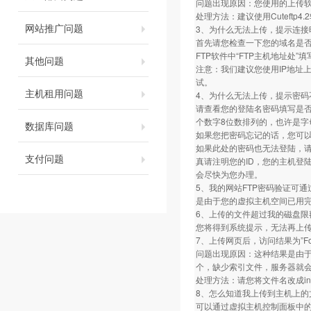
问题出现原因：您使用的上传软件的FT
处理方法：建议使用Cuteftp4.2软件
网站推广问题
3、为什么无法上传，提示连接
首先请您检查一下您的域名是否做
FTP软件中“FTP主机地址处”
其他问题
注意：我们建议您使用IP地址
试。
主机租用问题
4、为什么无法上传，提示密码
请查看您的登陆名密码填写是
个数字8位数排列的，也许是字
数据库问题
如果您把密码忘记的话，您可
如果此处的密码也无法登陆，
支付问题
真请注明您的ID，您的主机登
会尽快为您办理。
5、我的网站FTP密码验证可通
是由于您的虚拟主机空间已用完
6、上传的文件超过我的磁盘限
您将得到系统提示，无法再上
7、上传网页后，访问结果为”Fo
问题出现原因：这种结果是由于您相应
个，缺少索引文件，服务器就
处理方法：请您将文件名改成inde
8、怎么知道我上传到主机上的
可以通过虚拟主机控制面板中的