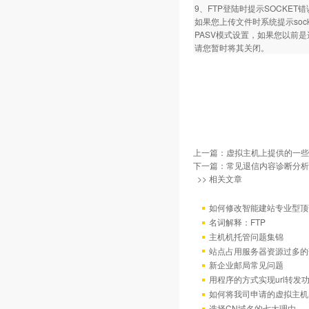
9、FTP登陆时提示SOCKET
如果您上传文件时系统提示so
PASV模式设置，如果您以前
请您暂时将其关闭。
上一篇：
虚拟主机上提供的一些
下一篇：
常见退信内容诊断分析
>> 相关文章
如何修改智能建站专业型顶
名词解释：FTP
主机机托管问题集锦
站点占用服务器资源过多的
新企业邮局常见问题
用程序的方式实现url转发
如何将我司申请的虚拟主机
选择CN域名的七大理由