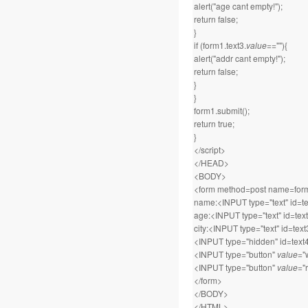
alert("age cant empty!");
return false;
}
if (form1.text3.
value
==""){
alert("addr cant empty!");
return false;
}
}
form1.submit();
return true;
}
</script>
</HEAD>
<BODY>
<form method=post name=for
name:<INPUT type="text" id=t
age:<INPUT type="text" id=te
city:<INPUT type="text" id=te
<INPUT type="hidden" id=text
<INPUT type="button"
value
="
<INPUT type="button"
value
="
</form>
</BODY>
</HTML>