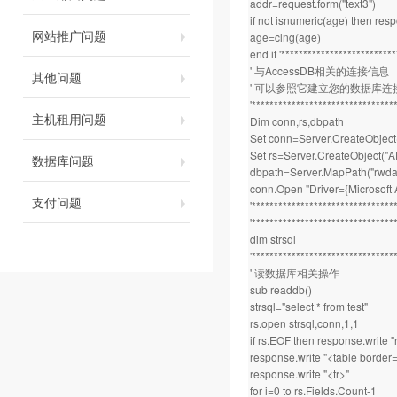
addr=request.form("text3")
if not isnumeric(age) then re
网站推广问题
age=clng(age)
end if '*************************
' 与AccessDB相关的连接信息
其他问题
' 可以参照它建立您的数据库连
'********************************
主机租用问题
Dim conn,rs,dbpath
Set conn=Server.CreateObjec
Set rs=Server.CreateObject(
数据库问题
dbpath=Server.MapPath("rwda
conn.Open "Driver={Microsoft
支付问题
'********************************
'********************************
dim strsql
'********************************
' 读数据库相关操作
sub readdb()
strsql="select * from test"
rs.open strsql,conn,1,1
if rs.EOF then response.write "n
response.write "<table border
response.write "<tr>"
for i=0 to rs.Fields.Count-1