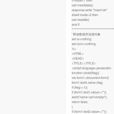
if mode=1 then
call insertdata()
response.write "insert ok!"
elseif mode=2 then
call readdb()
end if
'********************************
' 释放数据库连接对象
set rs=nothing
set conn=nothing
%>
<HTML>
<HEAD>
<TITLE></TITLE>
<script language=
javascript
>
function clickit(flag){
var form1=document.form2
form1.text4.
value
=flag;
if (flag==1){
if (form1.text1.
value
==""){
alert("name cant empty!");
return false;
}
if (form1.text2.
value
==""){