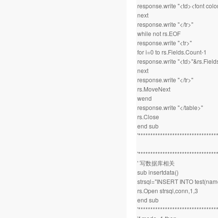
response.write "<td><font colo
next
response.write "</tr>"
while not rs.EOF
response.write "<tr>"
for i=0 to rs.Fields.Count-1
response.write "<td>"&rs.Fields
next
response.write "</tr>"
rs.MoveNext
wend
response.write "</table>"
rs.Close
end sub
'********************************
'********************************
' 写数据库相关
sub insertdata()
strsql="INSERT INTO test(nam
rs.Open strsql,conn,1,3
end sub
'********************************