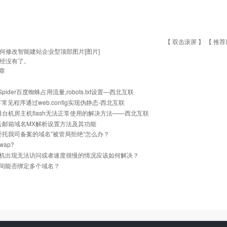
【 双击滚屏 】 【
推荐
何修改智能建站企业型顶部图片[图片]
经没有了。
章
uSpider百度蜘蛛占用流量,robots.txt设置—西北互联
.5下常见程序通过web.config实现伪静态-西北互联
]港台机房主机flash无法正常使用的解决方法——西北互联
]云邮箱域名MX解析设置方法及其功能
]委托我司备案的域名”被管局拒绝“怎么办？
ap?
机出现无法访问或者速度很慢的情况应该如何解决？
间能否绑定多个域名？