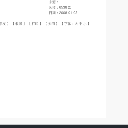
来源：
阅读：
6538
次
日期：
2008-01-03
朋友
】 【
收藏
】 【
打印
】 【
关闭
】 【 字体：
大
中
小
】