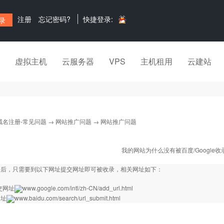
注册
忘记密码?
快捷登录:
虚拟主机
云服务器
VPS
主机租用
云建站
域名注册-常见问题
→
网站推广问题
→ 网站推广问题
我的网站为什么没有被百度/Google收
好后，只需要到以下网址提交网址即可被收录，相关网址如下：
提交网址
www.google.com/intl/zh
-CN/add_url.html
网址
www.baidu.com/search/url_submit.html