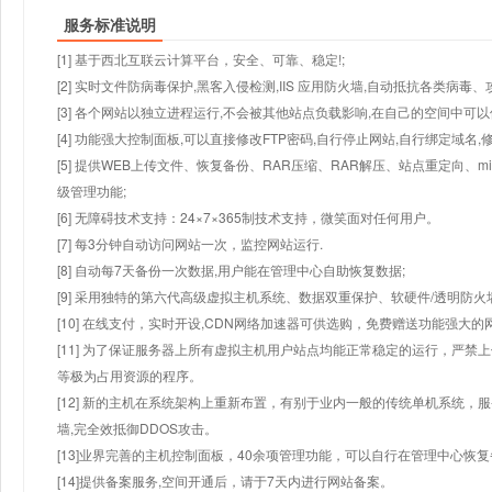
服务标准说明
[1] 基于西北互联云计算平台，安全、可靠、稳定!;
[2] 实时文件防病毒保护,黑客入侵检测,IIS 应用防火墙,自动抵抗各类病毒、
[3] 各个网站以独立进程运行,不会被其他站点负载影响,在自己的空间中可以使用
[4] 功能强大控制面板,可以直接修改FTP密码,自行停止网站,自行绑定域名,
[5] 提供WEB上传文件、恢复备份、RAR压缩、RAR解压、站点重定向
级管理功能;
[6] 无障碍技术支持：24×7×365制技术支持，微笑面对任何用户。
[7] 每3分钟自动访问网站一次，监控网站运行.
[8] 自动每7天备份一次数据,用户能在管理中心自助恢复数据;
[9] 采用独特的第六代高级虚拟主机系统、数据双重保护、软硬件/透明防火
[10] 在线支付，实时开设,CDN网络加速器可供选购，免费赠送功能强大
[11] 为了保证服务器上所有虚拟主机用户站点均能正常稳定的运行，严禁上
等极为占用资源的程序。
[12] 新的主机在系统架构上重新布置，有别于业内一般的传统单机系统，
墙,完全效抵御DDOS攻击。
[13]业界完善的主机控制面板，40余项管理功能，可以自行在管理中心恢
[14]提供备案服务,空间开通后，请于7天内进行网站备案。