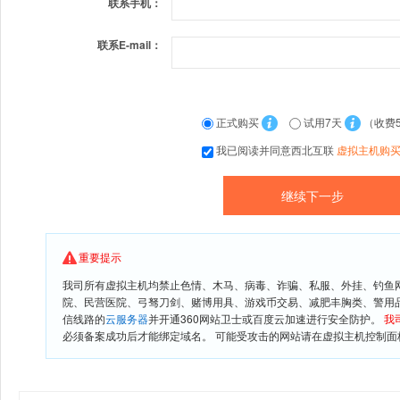
联系手机：
联系E-mail：
正式购买
试用7天
（收费
我已阅读并同意西北互联
虚拟主机购
重要提示
我司所有虚拟主机均禁止色情、木马、病毒、诈骗、私服、外挂、钓鱼
院、民营医院、弓驽刀剑、赌博用具、游戏币交易、减肥丰胸类、警用
信线路的
云服务器
并开通360网站卫士或百度云加速进行安全防护。
我
必须备案成功后才能绑定域名。 可能受攻击的网站请在虚拟主机控制面板