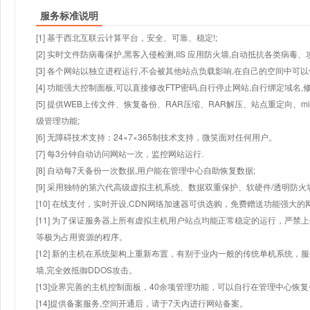
服务标准说明
[1] 基于西北互联云计算平台，安全、可靠、稳定!;
[2] 实时文件防病毒保护,黑客入侵检测,IIS 应用防火墙,自动抵抗各类病毒、
[3] 各个网站以独立进程运行,不会被其他站点负载影响,在自己的空间中可以使用
[4] 功能强大控制面板,可以直接修改FTP密码,自行停止网站,自行绑定域名,
[5] 提供WEB上传文件、恢复备份、RAR压缩、RAR解压、站点重定向
级管理功能;
[6] 无障碍技术支持：24×7×365制技术支持，微笑面对任何用户。
[7] 每3分钟自动访问网站一次，监控网站运行.
[8] 自动每7天备份一次数据,用户能在管理中心自助恢复数据;
[9] 采用独特的第六代高级虚拟主机系统、数据双重保护、软硬件/透明防火
[10] 在线支付，实时开设,CDN网络加速器可供选购，免费赠送功能强大
[11] 为了保证服务器上所有虚拟主机用户站点均能正常稳定的运行，严禁上
等极为占用资源的程序。
[12] 新的主机在系统架构上重新布置，有别于业内一般的传统单机系统，
墙,完全效抵御DDOS攻击。
[13]业界完善的主机控制面板，40余项管理功能，可以自行在管理中心恢
[14]提供备案服务,空间开通后，请于7天内进行网站备案。