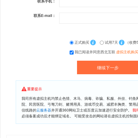
联系手机：
联系E-mail：
正式购买
试用7天
（收费
我已阅读并同意西北互联
虚拟主机购
重要提示
我司所有虚拟主机均禁止色情、木马、病毒、诈骗、私服、外挂、钓鱼
院、民营医院、弓驽刀剑、赌博用具、游戏币交易、减肥丰胸类、警用
信线路的
云服务器
并开通360网站卫士或百度云加速进行安全防护。
我
必须备案成功后才能绑定域名。 可能受攻击的网站请在虚拟主机控制面板