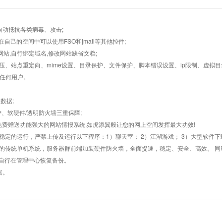
墙,自动抵抗各类病毒、攻击;
在自己的空间中可以使用FSO和jmail等其他控件;
止网站,自行绑定域名,修改网站缺省文档;
AR解压、站点重定向、mime设置、目录保护、文件保护、脚本错误设置、ip限制、虚拟
对任何用户。
数据;
护、软硬件/透明防火墙三重保障;
购，免费赠送功能强大的网站情报系统,如虎添翼般让您的网上空间发挥最大功效!
常稳定的运行，严禁上传及运行以下程序：1）聊天室； 2）江湖游戏； 3）大型软件下
般的传统单机系统，服务器群前端加装硬件防火墙，全面提速，稳定、安全、高效。 同时
以自行在管理中心恢复备份。
案。