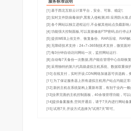
服务标准说明
[1] 基于西北互联云计算平台，安全、可靠、稳定!;
[2] 实时文件防病毒保护,黑客入侵检测,IIS 应用防火
[3] 各个网站以独立进程运行,不会被其他站点负载影响,
[4] 功能强大控制面板,可以直接修改FTP密码,自行停
[5] 提供WEB上传文件、恢复备份、RAR压缩、R
[6] 无障碍技术支持：24×7×365制技术支持，微笑面
[7] 每3分钟自动访问网站一次，监控网站运行.
[8] 自动每7天备份一次数据,用户能在管理中心自助恢复
[9] 采用独特的第六代高级虚拟主机系统、数据双重保
[10] 在线支付，实时开设,CDN网络加速器可供选
[11] 为了保证服务器上所有虚拟主机用户站点均能正
[12] 新的主机在系统架构上重新布置，有别于业内一
[13]业界完善的主机控制面板，40余项管理功能，可
[14]提供备案服务,空间开通后，请于7天内进行网站备
[15] 试用7天.开设方式选择为"试用7天"即可。