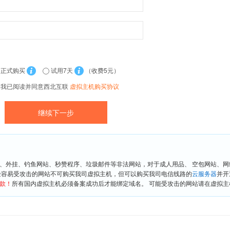
正式购买
试用7天
（收费5元）
我已阅读并同意西北互联
虚拟主机购买协议
、外挂、钓鱼网站、秒赞程序、垃圾邮件等非法网站，对于成人用品、 空包网站、
险容易受攻击的网站不可购买我司虚拟主机，但可以购买我司电信线路的
云服务器
并开
款！
所有国内虚拟主机必须备案成功后才能绑定域名。 可能受攻击的网站请在虚拟主机