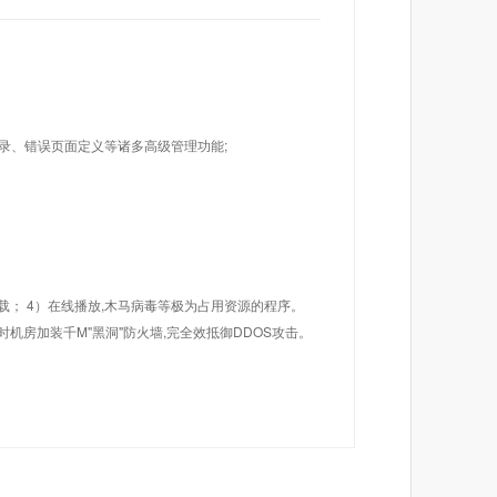
目录、错误页面定义等诸多高级管理功能;
载； 4）在线播放,木马病毒等极为占用资源的程序。
机房加装千M"黑洞"防火墙,完全效抵御DDOS攻击。