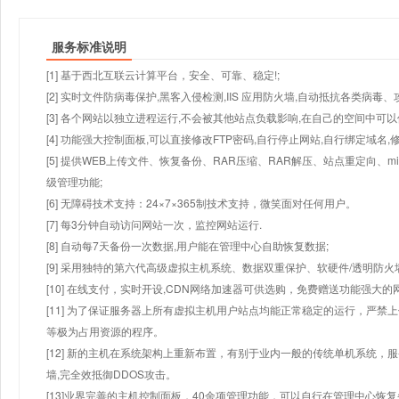
服务标准说明
[1] 基于西北互联云计算平台，安全、可靠、稳定!;
[2] 实时文件防病毒保护,黑客入侵检测,IIS 应用防火墙,自动抵抗各类病毒、
[3] 各个网站以独立进程运行,不会被其他站点负载影响,在自己的空间中可以使用
[4] 功能强大控制面板,可以直接修改FTP密码,自行停止网站,自行绑定域名,
[5] 提供WEB上传文件、恢复备份、RAR压缩、RAR解压、站点重定向
级管理功能;
[6] 无障碍技术支持：24×7×365制技术支持，微笑面对任何用户。
[7] 每3分钟自动访问网站一次，监控网站运行.
[8] 自动每7天备份一次数据,用户能在管理中心自助恢复数据;
[9] 采用独特的第六代高级虚拟主机系统、数据双重保护、软硬件/透明防火
[10] 在线支付，实时开设,CDN网络加速器可供选购，免费赠送功能强大
[11] 为了保证服务器上所有虚拟主机用户站点均能正常稳定的运行，严禁上
等极为占用资源的程序。
[12] 新的主机在系统架构上重新布置，有别于业内一般的传统单机系统，
墙,完全效抵御DDOS攻击。
[13]业界完善的主机控制面板，40余项管理功能，可以自行在管理中心恢