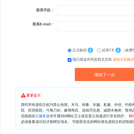
联系手机：
联系E-mail：
正式购买
试用7天
（收费
我已阅读并同意西北互联
虚拟主机购
重要提示
我司所有虚拟主机均禁止色情、木马、病毒、诈骗、私服、外挂、钓鱼
院、民营医院、弓驽刀剑、赌博用具、游戏币交易、减肥丰胸类、警用
信线路的
云服务器
并开通360网站卫士或百度云加速进行安全防护。
我
必须备案成功后才能绑定域名。 可能受攻击的网站请在虚拟主机控制面板