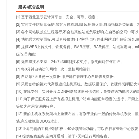
服务标准说明
[1] 基于西北互联云计算平台，安全、可靠、稳定!;
[2] 实时文件防病毒保护,黑客入侵检测,IIS 应用防火墙,自动抵抗各类病毒、
[3] 各个网站以独立进程运行,不会被其他站点负载影响,在自己的空间中可以使用
[4] 功能强大控制面板,可以直接修改FTP密码,自行停止网站,自行绑定域名,
[5] 提供WEB上传文件、恢复备份、RAR压缩、RAR解压、站点重定向
级管理功能;
[6] 无障碍技术支持：24×7×365制技术支持，微笑面对任何用户。
[7] 每3分钟自动访问网站一次，监控网站运行.
[8] 自动每7天备份一次数据,用户能在管理中心自助恢复数据;
[9] 采用独特的第六代高级虚拟主机系统、数据双重保护、软硬件/透明防火
[10] 在线支付，实时开设,CDN网络加速器可供选购，免费赠送功能强大
[11] 为了保证服务器上所有虚拟主机用户站点均能正常稳定的运行，严禁上
等极为占用资源的程序。
[12] 新的主机在系统架构上重新布置，有别于业内一般的传统单机系统，
墙,完全效抵御DDOS攻击。
[13]业界完善的主机控制面板，40余项管理功能，可以自行在管理中心恢
[14]提供备案服务,空间开通后，请于7天内进行网站备案。