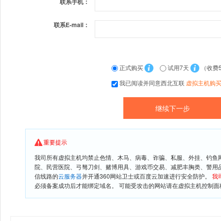
联系手机：
联系E-mail：
正式购买
试用7天
（收费
我已阅读并同意西北互联
虚拟主机购
重要提示
我司所有虚拟主机均禁止色情、木马、病毒、诈骗、私服、外挂、钓鱼
院、民营医院、弓驽刀剑、赌博用具、游戏币交易、减肥丰胸类、警用
信线路的
云服务器
并开通360网站卫士或百度云加速进行安全防护。
我
必须备案成功后才能绑定域名。 可能受攻击的网站请在虚拟主机控制面板