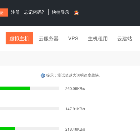
注册
忘记密码?
快捷登录:
虚拟主机
云服务器
VPS
主机租用
云建站
提示：测试值越大说明速度越快.
260.09KB/s
147.91KB/s
218.48KB/s